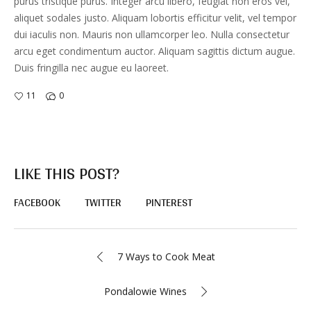
purus tristique purus. Integer arcu libero, feugiat non eros vel,
aliquet sodales justo. Aliquam lobortis efficitur velit, vel tempor
dui iaculis non. Mauris non ullamcorper leo. Nulla consectetur
arcu eget condimentum auctor. Aliquam sagittis dictum augue.
Duis fringilla nec augue eu laoreet.
11
0
LIKE THIS POST?
FACEBOOK
TWITTER
PINTEREST
7 Ways to Cook Meat
Pondalowie Wines